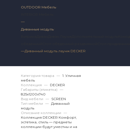
OUTDOOR Мебель
INTERIOR Мебель
—
Диванные модуль
Витрина
Диван
Диван Лаунж
Дополнительный модуль
Комо
обеденный
Стол обеденный раздвижной
Стол придиванн
—
Диванный модуль лаунж DECKER
Артикул 2 DK.12.16.
Категория товара
—
1. Уличная
мебель
Коллекция
—
DECKER
Габариты (этикетка)
—
825х1200x740
Вид мебели
—
SCREEN
Тип мебели
—
Диванный
модуль
Описание коллекции
—
Коллекция DECKER Комфорт,
эстетика, стиль — предметы
коллекции будут уместны и на