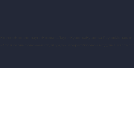
д
Кресло
Кресло лаунж
Кровать Лаунж
Кушетка
Кушетка Лаунж
Менажни
ый
Стол сервировочный
Стул
Сундук
Табурет
Угловой модуль
Шезлонг
С