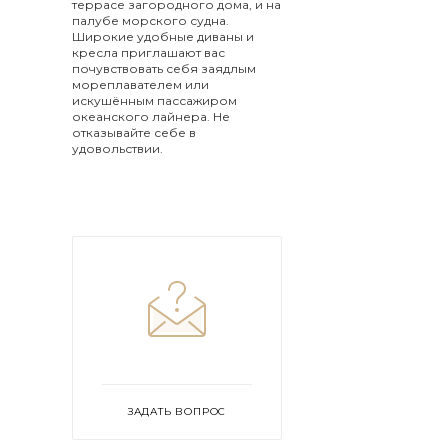
террасе загородного дома, и на
палубе морского судна.
Широкие удобные диваны и
кресла приглашают вас
почувствовать себя заядлым
мореплавателем или
искушённым пассажиром
океанского лайнера. Не
отказывайте себе в
удовольствии.
ЗАДАТЬ ВОПРОС