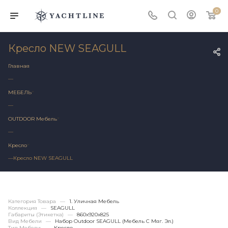
0
Кресло NEW SEAGULL
Главная
—
МЕБЕЛЬ
—
OUTDOOR Мебель
—
Кресло
—
Кресло NEW SEAGULL
Категория Товара
—
1. Уличная Мебель
Коллекция
—
SEAGULL
Габариты (этикетка)
—
860х920x825
Вид Мебели
—
Набор Outdoor SEAGULL (мебель С Мяг. Эл.)
Тип Мебели
—
Кресло