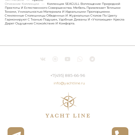
Описание Коллекции
—
Коллекция SEAGULL Воплощение Природной
Простоты И Естественного Совершенства. Мебель Привлекает Тёплыми
Тонами, Уникальностью Материала И Идеальными Пропорциями.
Стеклянные Столешницы Обеденных И Журнальных Столов По Цвету
Гармонируют С Тканью Подушек, Удобные Диваны И «утопающие» Кресла
Дарят Ощущения Спокойствия И Комфорта.
+7(495) 885-66-96
info@yachtline.ru