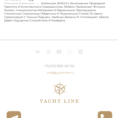
Описание Коллекции
—
Коллекция SEAGULL Воплощение Природной
Простоты И Естественного Совершенства. Мебель Привлекает Тёплыми
Тонами, Уникальностью Материала И Идеальными Пропорциями.
Стеклянные Столешницы Обеденных И Журнальных Столов По Цвету
Гармонируют С Тканью Подушек, Удобные Диваны И «утопающие» Кресла
Дарят Ощущения Спокойствия И Комфорта.
+7(495) 885-66-96
info@yachtline.ru