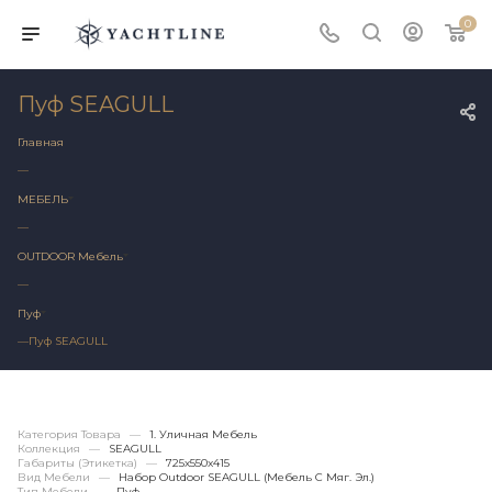
0
Пуф SEAGULL
Главная
—
МЕБЕЛЬ
—
OUTDOOR Мебель
—
Пуф
—
Пуф SEAGULL
Категория Товара
—
1. Уличная Мебель
Коллекция
—
SEAGULL
Габариты (этикетка)
—
725х550x415
Вид Мебели
—
Набор Outdoor SEAGULL (мебель С Мяг. Эл.)
Тип Мебели
—
Пуф