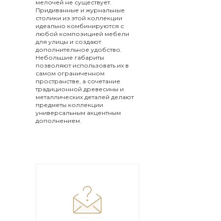
мелочей не существует.
Придиванные и журнальные
столики из этой коллекции
идеально комбинируются с
любой композицией мебели
для улицы и создают
дополнительное удобство.
Небольшие габариты
позволяют использовать их в
самом ограниченном
пространстве, а сочетание
традиционной древесины и
металлических деталей делают
предметы коллекции
универсальным акцентным
дополнением.