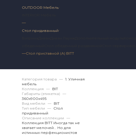
OUTDOOR Мебель
INTERIOR Мебель
—
Стол придиванный
Витрина
Диван
Диван Лаунж
Дополнительный модуль
Комо
обеденный
Стол обеденный раздвижной
Стол сервирово
—
Стол приставной (А) BITT
Артикул 2 BT.12.54.
Категория товара
—
1. Уличная
мебель
Коллекция
—
BIT
Габариты (этикетка)
—
360х900x495
Вид мебели
—
BIT
Тип мебели
—
Стол
придиванный
Описание коллекции
—
Коллекция BITT Иногда так не
хватает мелочей... Но для
истинных перфекционистов