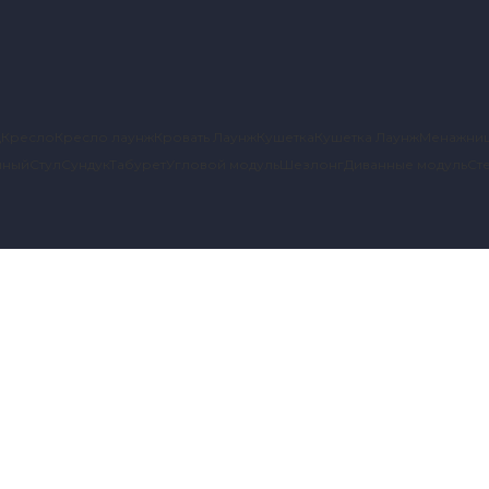
д
Кресло
Кресло лаунж
Кровать Лаунж
Кушетка
Кушетка Лаунж
Менажни
чный
Стул
Сундук
Табурет
Угловой модуль
Шезлонг
Диванные модуль
Ст