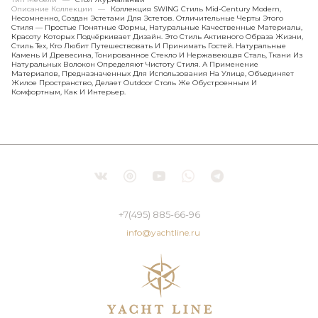
Описание Коллекции
—
Коллекция SWING Стиль Mid-Century Modern,
Несомненно, Создан Эстетами Для Эстетов. Отличительные Черты Этого
Стиля — Простые Понятные Формы, Натуральные Качественные Материалы,
Красоту Которых Подчёркивает Дизайн. Это Стиль Активного Образа Жизни,
Стиль Тех, Кто Любит Путешествовать И Принимать Гостей. Натуральные
Камень И Древесина, Тонированное Стекло И Нержавеющая Сталь, Ткани Из
Натуральных Волокон Определяют Чистоту Стиля. А Применение
Материалов, Предназначенных Для Использования На Улице, Объединяет
Жилое Пространство, Делает Outdoor Столь Же Обустроенным И
Комфортным, Как И Интерьер.
+7(495) 885-66-96
info@yachtline.ru