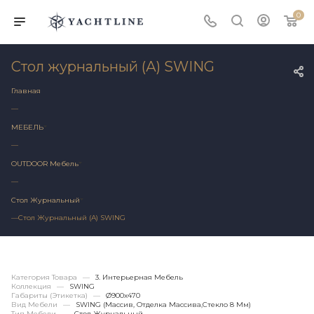
0
Стол журнальный (А) SWING
Главная
—
МЕБЕЛЬ
—
OUTDOOR Мебель
—
Стол Журнальный
—
Стол Журнальный (А) SWING
Категория Товара
—
3. Интерьерная Мебель
Коллекция
—
SWING
Габариты (этикетка)
—
Ø900х470
Вид Мебели
—
SWING (массив, Отделка Массива,стекло 8 Мм)
Тип Мебели
—
Стол Журнальный