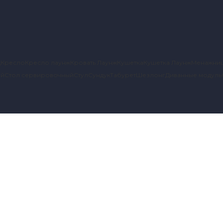
д
Кресло
Кресло лаунж
Кровать Лаунж
Кушетка
Кушетка Лаунж
Менажни
ый
Стол сервировочный
Стул
Сундук
Табурет
Шезлонг
Диванные модуль