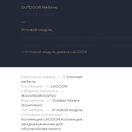
OUTDOOR Мебель
INTERIOR Мебель
—
Угловой модуль
Витрина
Диван
Диван Лаунж
Дополнительный модуль
Комо
обеденный
Стол обеденный раздвижной
Стол придиванн
—
Угловой модуль дивана LAGOON
Артикул 2 LG.12.48.
Категория товара
—
1. Уличная
мебель
Коллекция
—
LAGOON
Габариты (этикетка)
—
1840х1150(830)x740
Вид мебели
—
Outdoor Horeca
(Комплект)
Тип мебели
—
Угловой модуль
Описание коллекции
—
Коллекция LAGOON Коллекция,
предназначенная для
обустройства тихого