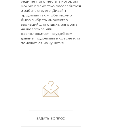
уединенного места, в котором
можно полностью расслабиться
и забыть о суете. Дизайн
продуман так, чтобы можно
было выбрать множество
вариаций для отдыха: загорать
на шезлонге или
расположиться на удобном
диване, подремать в кресле или
понежиться на кушетке.
ЗАДАТЬ ВОПРОС