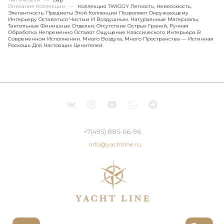
Описание Коллекции
—
Коллекция TWIGGY Легкость, Невесомость,
Элегантность: Предметы Этой Коллекции Позволяют Окружающему
Интерьеру Оставаться Чистым И Воздушным. Натуральные Материалы,
Тактильные Финишные Отделки, Отсутствие Острых Граней, Ручная
Обработка Непременно Оставят Ощущение Классического Интерьера В
Современном Исполнении. Много Воздуха, Много Пространства — Истинная
Роскошь Для Настоящих Ценителей.
+7(495) 885-66-96
info@yachtline.ru