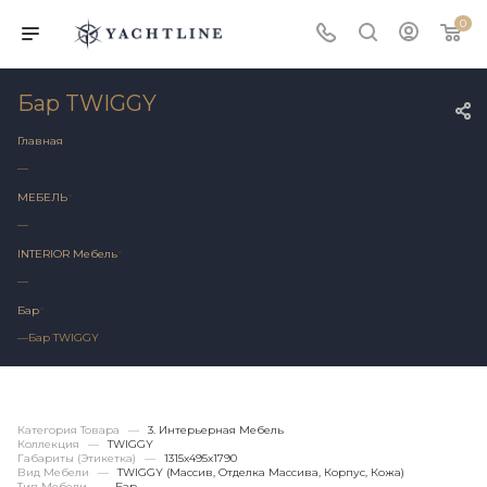
0
Бар TWIGGY
Главная
—
МЕБЕЛЬ
—
INTERIOR Мебель
—
Бар
—
Бар TWIGGY
Категория Товара
—
3. Интерьерная Мебель
Коллекция
—
TWIGGY
Габариты (этикетка)
—
1315х495x1790
Вид Мебели
—
TWIGGY (массив, Отделка Массива, Корпус, Кожа)
Тип Мебели
—
Бар