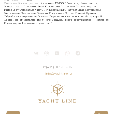
Описание Коллекции
—
Коллекция TWIGGY Легкость, Невесомость,
Элегантность: Предметы Этой Коллекции Позволяют Окружающему
Интерьеру Оставаться Чистым И Воздушным. Натуральные Материалы,
Тактильные Финишные Отделки, Отсутствие Острых Граней, Ручная
Обработка Непременно Оставят Ощущение Классического Интерьера В
Современном Исполнении. Много Воздуха, Много Пространства — Истинная
Роскошь Для Настоящих Ценителей.
+7(495) 885-66-96
info@yachtline.ru