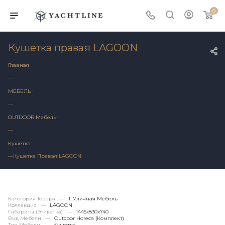
0
Кушетка правая LAGOON
Главная
—
МЕБЕЛЬ
—
OUTDOOR Мебель
—
Кушетка
—
Кушетка Правая LAGOON
Категория Товара
—
1. Уличная Мебель
Коллекция
—
LAGOON
Габариты (этикетка)
—
1445х830x740
Вид Мебели
—
Outdoor Horeca (Комплект)
Тип Мебели
—
Кушетка