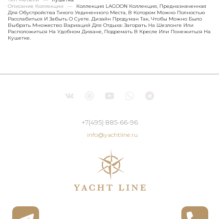
Описание Коллекции
—
Коллекция LAGOON Коллекция, Предназначенная
Для Обустройства Тихого Уединенного Места, В Котором Можно Полностью
Расслабиться И Забыть О Суете. Дизайн Продуман Так, Чтобы Можно Было
Выбрать Множество Вариаций Для Отдыха: Загорать На Шезлонге Или
Расположиться На Удобном Диване, Подремать В Кресле Или Понежиться На
Кушетке.
+7(495) 885-66-96
info@yachtline.ru