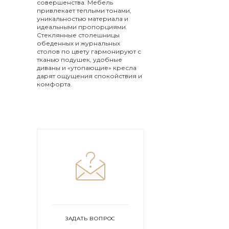
совершенства. Мебель
привлекает тёплыми тонами,
уникальностью материала и
идеальными пропорциями.
Стеклянные столешницы
обеденных и журнальных
столов по цвету гармонируют с
тканью подушек, удобные
диваны и «утопающие» кресла
дарят ощущения спокойствия и
комфорта.
ЗАДАТЬ ВОПРОС