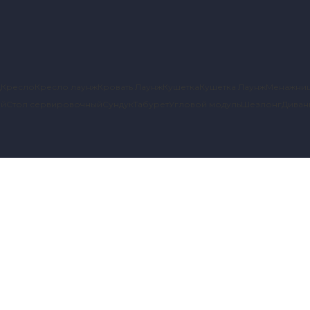
д
Кресло
Кресло лаунж
Кровать Лаунж
Кушетка
Кушетка Лаунж
Менажни
ый
Стол сервировочный
Сундук
Табурет
Угловой модуль
Шезлонг
Диван