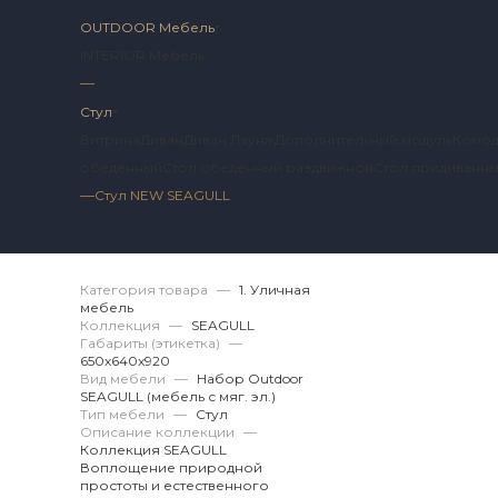
OUTDOOR Мебель
INTERIOR Мебель
—
Стул
Витрина
Диван
Диван Лаунж
Дополнительный модуль
Комо
обеденный
Стол обеденный раздвижной
Стол придиванн
—
Стул NEW SEAGULL
Артикул 2 SG.12.02.
Категория товара
—
1. Уличная
мебель
Коллекция
—
SEAGULL
Габариты (этикетка)
—
650х640x920
Вид мебели
—
Набор Outdoor
SEAGULL (мебель с мяг. эл.)
Тип мебели
—
Стул
Описание коллекции
—
Коллекция SEAGULL
Воплощение природной
простоты и естественного