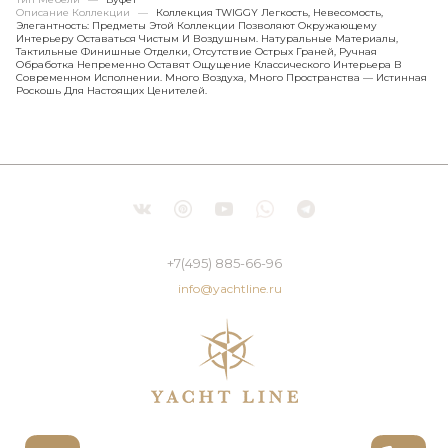
Описание Коллекции
—
Коллекция TWIGGY Легкость, Невесомость,
Элегантность: Предметы Этой Коллекции Позволяют Окружающему
Интерьеру Оставаться Чистым И Воздушным. Натуральные Материалы,
Тактильные Финишные Отделки, Отсутствие Острых Граней, Ручная
Обработка Непременно Оставят Ощущение Классического Интерьера В
Современном Исполнении. Много Воздуха, Много Пространства — Истинная
Роскошь Для Настоящих Ценителей.
+7(495) 885-66-96
info@yachtline.ru