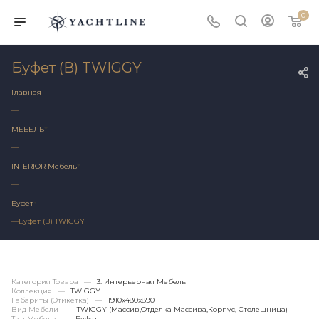
0
Буфет (В) TWIGGY
Главная
—
МЕБЕЛЬ
—
INTERIOR Мебель
—
Буфет
—
Буфет (В) TWIGGY
Категория Товара
—
3. Интерьерная Мебель
Коллекция
—
TWIGGY
Габариты (этикетка)
—
1910х480x890
Вид Мебели
—
TWIGGY (массив,отделка Массива,корпус, Столешница)
Тип Мебели
—
Буфет