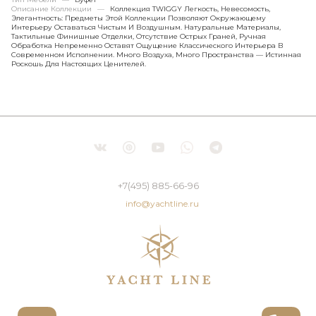
Описание Коллекции
—
Коллекция TWIGGY Легкость, Невесомость,
Элегантность: Предметы Этой Коллекции Позволяют Окружающему
Интерьеру Оставаться Чистым И Воздушным. Натуральные Материалы,
Тактильные Финишные Отделки, Отсутствие Острых Граней, Ручная
Обработка Непременно Оставят Ощущение Классического Интерьера В
Современном Исполнении. Много Воздуха, Много Пространства — Истинная
Роскошь Для Настоящих Ценителей.
+7(495) 885-66-96
info@yachtline.ru