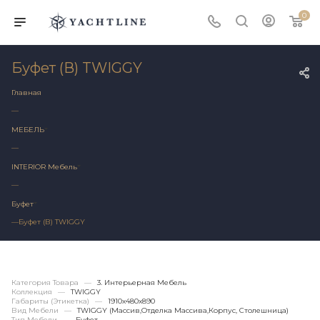
0
Буфет (В) TWIGGY
Главная
—
МЕБЕЛЬ
—
INTERIOR Мебель
—
Буфет
—
Буфет (В) TWIGGY
Категория Товара
—
3. Интерьерная Мебель
Коллекция
—
TWIGGY
Габариты (этикетка)
—
1910х480x890
Вид Мебели
—
TWIGGY (массив,отделка Массива,корпус, Столешница)
Тип Мебели
—
Буфет