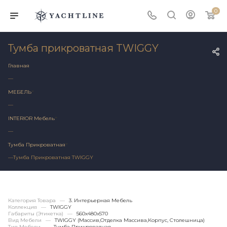
0
Тумба прикроватная TWIGGY
Главная
—
МЕБЕЛЬ
—
INTERIOR Мебель
—
Тумба Прикроватная
—
Тумба Прикроватная TWIGGY
Категория Товара
—
3. Интерьерная Мебель
Коллекция
—
TWIGGY
Габариты (этикетка)
—
560х480x570
Вид Мебели
—
TWIGGY (массив,отделка Массива,корпус, Столешница)
Тип Мебели
—
Тумба Прикроватная