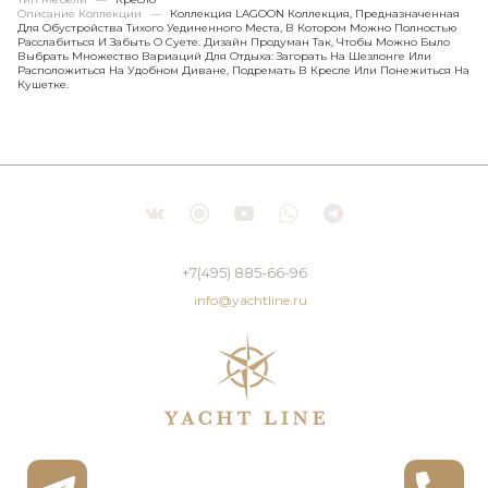
Описание Коллекции
—
Коллекция LAGOON Коллекция, Предназначенная
Для Обустройства Тихого Уединенного Места, В Котором Можно Полностью
Расслабиться И Забыть О Суете. Дизайн Продуман Так, Чтобы Можно Было
Выбрать Множество Вариаций Для Отдыха: Загорать На Шезлонге Или
Расположиться На Удобном Диване, Подремать В Кресле Или Понежиться На
Кушетке.
+7(495) 885-66-96
info@yachtline.ru