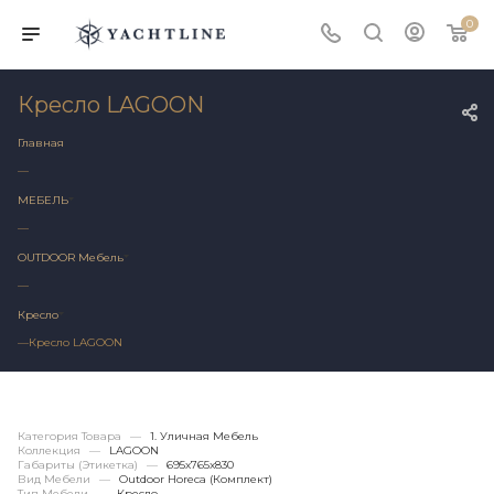
0
Кресло LAGOON
Главная
—
МЕБЕЛЬ
—
OUTDOOR Мебель
—
Кресло
—
Кресло LAGOON
Категория Товара
—
1. Уличная Мебель
Коллекция
—
LAGOON
Габариты (этикетка)
—
695х765x830
Вид Мебели
—
Outdoor Horeca (Комплект)
Тип Мебели
—
Кресло