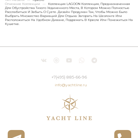
Описание Коллекции
—
Коллекция LAGOON Коллекция, Предназначенная
Для Обустройства Тихого Уединенного Места, В Котором Можно Полностью
Расслабиться И Забыть О Суете. Дизайн Продуман Так, Чтобы Можно Было
Выбрать Множество Вариаций Для Отдыха: Загорать На Шезлонге Или
Расположиться На Удобном Диване, Подремать В Кресле Или Понежиться На
Кушетке.
+7(495) 885-66-96
info@yachtline.ru