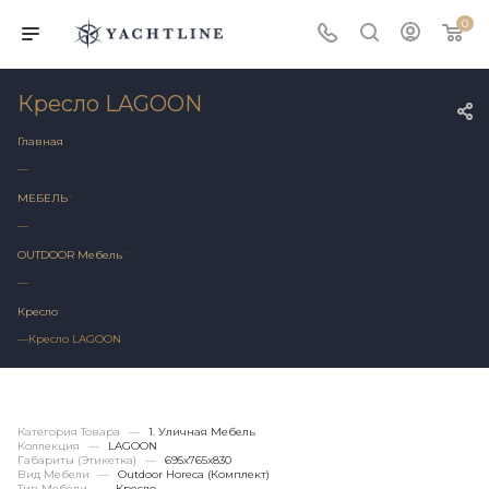
0
Кресло LAGOON
Главная
—
МЕБЕЛЬ
—
OUTDOOR Мебель
—
Кресло
—
Кресло LAGOON
Категория Товара
—
1. Уличная Мебель
Коллекция
—
LAGOON
Габариты (этикетка)
—
695х765x830
Вид Мебели
—
Outdoor Horeca (Комплект)
Тип Мебели
—
Кресло