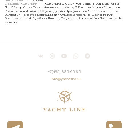
Описание Коллекции
—
Коллекция LAGOON Коллекция, Предназначенная
Для Обустройства Тихого Уединенного Места, В Котором Можно Полностью
Расслабиться И Забыть О Суете. Дизайн Продуман Так, Чтобы Можно Было
Выбрать Множество Вариаций Для Отдыха: Загорать На Шезлонге Или
Расположиться На Удобном Диване, Подремать В Кресле Или Понежиться На
Кушетке.
+7(495) 885-66-96
info@yachtline.ru