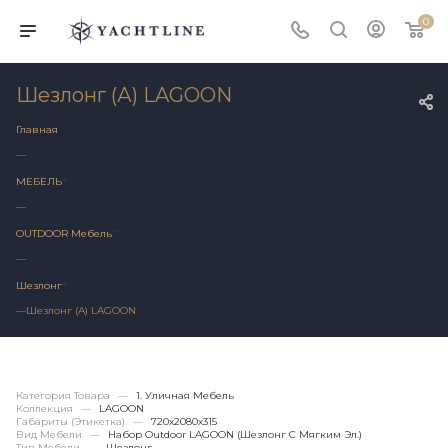
0
Шезлонг (А) LAGOON
Главная
—
МЕБЕЛЬ
—
OUTDOOR Мебель
—
Шезлонг
—
Шезлонг (А) LAGOON
Категория Товара
—
1. Уличная Мебель
Коллекция
—
LAGOON
Габариты (этикетка)
—
720х2080x315
Вид Мебели
—
Набор Outdoor LAGOON (шезлонг С Мягким Эл.)
Тип Мебели
—
Шезлонг