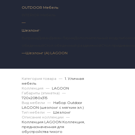
OUTDOOR Мебель
INTERIOR Мебель
—
Шезлонг
Витрина
Диван
Диван Лаунж
Дополнительный модуль
Комо
обеденный
Стол обеденный раздвижной
Стол придиванн
—
Шезлонг (А) LAGOON
Артикул 2 LG.12.07.
Категория товара
—
1. Уличная
мебель
Коллекция
—
LAGOON
Габариты (этикетка)
—
720х2080x315
Вид мебели
—
Набор Outdoor
LAGOON (шезлонг с мягким эл.)
Тип мебели
—
Шезлонг
Описание коллекции
—
Коллекция LAGOON Коллекция,
предназначенная для
обустройства тихого