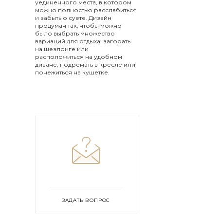
уединенного места, в котором
можно полностью расслабиться
и забыть о суете. Дизайн
продуман так, чтобы можно
было выбрать множество
вариаций для отдыха: загорать
на шезлонге или
расположиться на удобном
диване, подремать в кресле или
понежиться на кушетке.
ЗАДАТЬ ВОПРОС