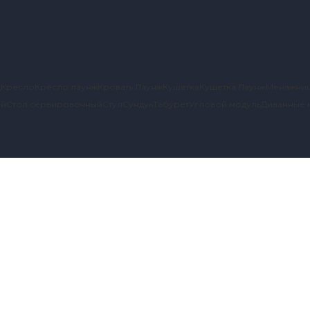
д
Кресло
Кресло лаунж
Кровать Лаунж
Кушетка
Кушетка Лаунж
Менажни
ый
Стол сервировочный
Стул
Сундук
Табурет
Угловой модуль
Диванные 